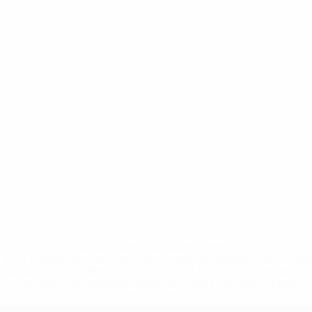
* Suspensa até indicação em contrário. <a
href='https://pt.uefa.com/insideuefa/mediaservices/medi
148df3b7106d-c8b619c60f97-1000--fifa-uefa-suspendem-
equipas-e-seleccoes-russas-de-todas-as-prov/'>Mais
informações</a>