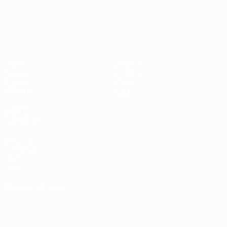
UEFA Nations League
Jogos
Notícias
Sorteios
História
Grupos
Sobre
UEFA.tv
Loja
VISITE
TAMBÉM
UEFA.com
Fundação
UEFA
Loja
MUDAR IDIOMA
Português
English
Français
Deutsch
Русский
Español
Italiano
Português