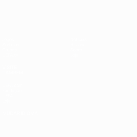
UEFA Nations League
Jogos
Notícias
Sorteios
História
Grupos
Sobre
UEFA.tv
Loja
VISITE
TAMBÉM
UEFA.com
Fundação
UEFA
Loja
MUDAR IDIOMA
Português
English
Français
Deutsch
Русский
Español
Italiano
Português