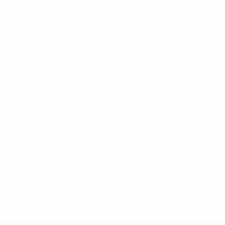
* Suspensa até indicação em contrário. <a
href='https://pt.uefa.com/insideuefa/mediaservices/medi
148df3b7106d-c8b619c60f97-1000--fifa-uefa-suspendem-
equipas-e-seleccoes-russas-de-todas-as-prov/'>Mais
informações</a>