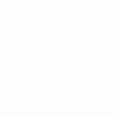
* Suspensa até indicação em contrário. <a
href='https://pt.uefa.com/insideuefa/mediaservices/medi
148df3b7106d-c8b619c60f97-1000--fifa-uefa-suspendem-
equipas-e-seleccoes-russas-de-todas-as-prov/'>Mais
informações</a>