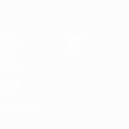
UEFA Nations League
Jogos
Notícias
Sorteios
História
Grupos
Sobre
UEFA.tv
Loja
VISITE
TAMBÉM
UEFA.com
Fundação
UEFA
Loja
MUDAR IDIOMA
Português
English
Français
Deutsch
Русский
Español
Italiano
Português