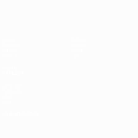
UEFA Nations League
Jogos
Notícias
Sorteios
História
Grupos
Sobre
UEFA.tv
Loja
VISITE
TAMBÉM
UEFA.com
Fundação
UEFA
Loja
MUDAR IDIOMA
Português
English
Français
Deutsch
Русский
Español
Italiano
Português