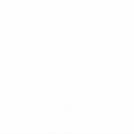
* Suspensa até indicação em contrário. <a
href='https://pt.uefa.com/insideuefa/mediaservices/medi
148df3b7106d-c8b619c60f97-1000--fifa-uefa-suspendem-
equipas-e-seleccoes-russas-de-todas-as-prov/'>Mais
informações</a>