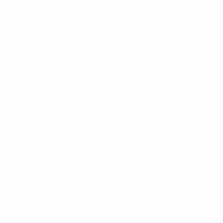
* Suspensa até indicação em contrário. <a
href='https://pt.uefa.com/insideuefa/mediaservices/medi
148df3b7106d-c8b619c60f97-1000--fifa-uefa-suspendem-
equipas-e-seleccoes-russas-de-todas-as-prov/'>Mais
informações</a>