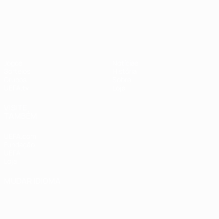
UEFA Nations League
Jogos
Notícias
Sorteios
História
Grupos
Sobre
UEFA.tv
Loja
VISITE
TAMBÉM
UEFA.com
Fundação
UEFA
Loja
MUDAR IDIOMA
Português
English
Français
Deutsch
Русский
Español
Italiano
Português