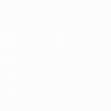
UEFA Nations League
Jogos
Notícias
Sorteios
História
Grupos
Sobre
UEFA.tv
Loja
VISITE
TAMBÉM
UEFA.com
Fundação
UEFA
Loja
MUDAR IDIOMA
Português
English
Français
Deutsch
Русский
Español
Italiano
Português