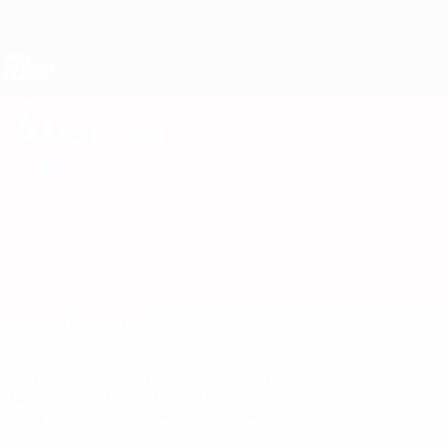
Saltar
para
o
Nations League e Women's EURO
Obtenha
conteúdo
Resultados em directo e estatísticas
principal
UEFA Nations League
Áustria
Áustria UEFA Nations League 2027
Liga
Geral
Jogos
Estat.
Equipa
* Suspensa até indicação em contrário. <a
href='https://pt.uefa.com/insideuefa/mediaservices/medi
148df3b7106d-c8b619c60f97-1000--fifa-uefa-suspendem-
equipas-e-seleccoes-russas-de-todas-as-prov/'>Mais
informações</a>