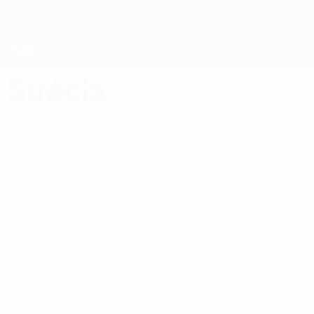
Saltar
para
o
Nations League e Women's EURO
Obtenha
conteúdo
Resultados em directo e estatísticas
principal
UEFA Nations League
Suécia
Suécia UEFA Nations League 2027
Liga
Geral
Jogos
Estat.
Equipa
* Suspensa até indicação em contrário. <a
href='https://pt.uefa.com/insideuefa/mediaservices/medi
148df3b7106d-c8b619c60f97-1000--fifa-uefa-suspendem-
equipas-e-seleccoes-russas-de-todas-as-prov/'>Mais
informações</a>