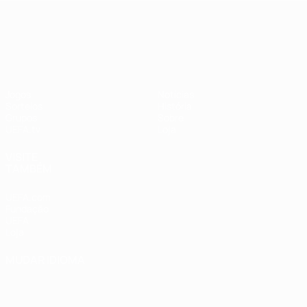
UEFA Nations League
Jogos
Notícias
Sorteios
História
Grupos
Sobre
UEFA.tv
Loja
VISITE
TAMBÉM
UEFA.com
Fundação
UEFA
Loja
MUDAR IDIOMA
Português
English
Français
Deutsch
Русский
Español
Italiano
Português