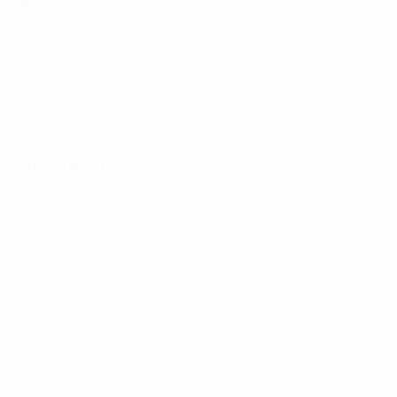
B2
Grécia 3-0 Finlândia
C4
Ilhas Faroé 1-1 Macedónia do Norte
C4
Arménia 4-1 Letónia
D2
República da Moldávia 2-0 Malta
Resumo: Países Baixos 5-2 Bosnia e Herzegovina
Jornada 2
Domingo, 8 de Setembro
A1
Croácia 1-0 Polónia
A1
Portugal 2-1 Escócia
A4
Dinamarca 2-0 Sérvia
A4
Suíça 1-4 Espanha
C1
Eslováquia 2-0 Azerbaijão
C1
Suécia 3-0 Estónia
C3
Luxemburgo 0-1 Bielorrússia
C3
Bulgária 1-0 Irlanda do Norte
D1
Gibraltar 2-2 Liechtenstein