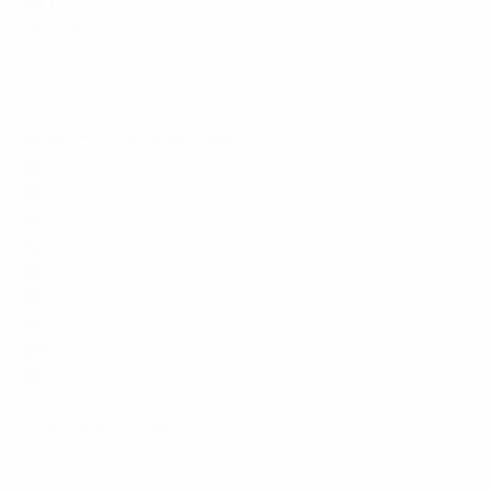
B3
Eslovénia 1-4 Noruega
C4
Arménia 0-1 Ilhas Faroé
C4
Macedónia do Norte 1-0 Letónia
Resumo: Grécia 0-3 Inglaterra
Sexta-feira, 15 de Novembro
A1
Portugal 5-1 Polónia
A1
Escócia 1-0 Croácia
A4
Dinamarca 1-2 Espanha
A4
Suíça 1-1 Sérvia
C2
Chipre 2-1 Lituânia
C2
Roménia - Kosovo*
C3
Luxemburgo 0-1 Bulgária
C3
Irlanda do Norte 2-0 Bielorrússia
D1
San Marino 1-1 Gibraltar
* jogo abandonado
Resumo: Portugal 5-1 Polónia