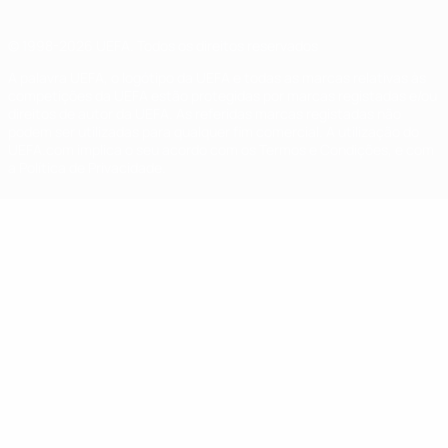
© 1998-2026 UEFA. Todos os direitos reservados
A palavra UEFA, o logótipo da UEFA e todas as marcas relativas às
competições da UEFA estão protegidas por marcas registadas e/ou
direitos de autor da UEFA. As referidas marcas registadas não
podem ser utilizadas para qualquer fim comercial. A utilização do
UEFA.com implica o seu acordo com os Termos e Condições, e com
a Política de Privacidade.