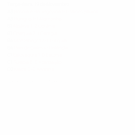
Terça-feira, 19 de Novembro
A3
Bósnia e Herzegovina 1-1 Países Baixos
A3
Hungria 1-1 Alemanha
B1
Albânia 1-2 Ucrânia
B1
Chéquia 2-1 Geórgia
B4
Montenegro 3-1 Turquia
B4
País de Gales 4-1 Islândia
C1
Eslováquia 1-0 Estónia
C1
Suécia 6-0 Azerbaijão
D2
Malta 0-0 Andorra
Resumo: Suécia 6-0 Azerbaijão
O que se segue?
Fase Final: 4–8 de Junho de 2025