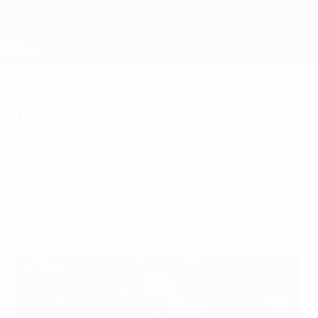
Saltar
para
o
Nations League e Women's EURO
Obtenha
conteúdo
Resultados em directo e estatísticas
principal
UEFA Nations League
Nations League 2024/25:
todos os resultados
quinta-feira, 26 de março de 2026
Confira todos resultados da UEFA Nations
League 2024/25.