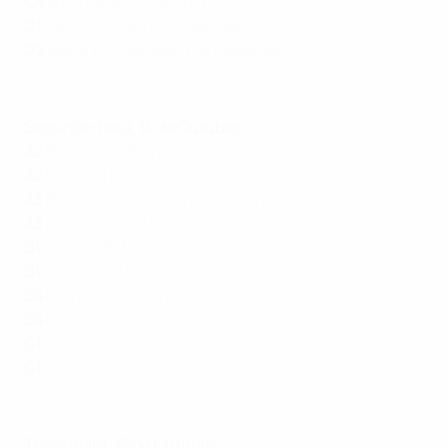
C4
Ilhas Faroé 1-1 Letónia
D1
Liechtenstein 0-0 Gibraltar
D2
Malta 1-0 República da Moldávia
Resumo: Finlândia 1-3 Inglaterra
Segunda-feira, 14 de Outubro
A2
Bélgica 1-2 França
A2
Itália 4-1 Israel
A3
Bósnia e Herzegovina 0-2 Hungria
A3
Alemanha 1-0 Países Baixos
B1
Geórgia 0-1 Albânia
B1
Ucrânia 1-1 Chéquia
B4
Islândia 2-4 Turquia
B4
País de Gales 1-0 Montenegro
C1
Azerbaijão 1-3 Eslováquia
C1
Estónia 0-3 Suécia
Resumo: Islândia 2-4 Turquia
Terça-feira, 15 de Outubro