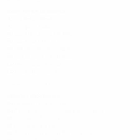
Resumo: Portugal 2-1 Croácia
Sexta-feira, 6 de Setembro
A2
Bélgica 3-1 Israel
A2
França 1-3 Itália
B3
Cazaquistão 0-0 Noruega
B3
Eslovénia 1-1 Áustria
B4
Islândia 2-0 Montenegro
B4
País de Gales 0-0 Turquia
C2
Kosovo 0-3 Roménia
C2
Lituânia 0-1 Chipre
Resumo: França 1-3 Itália
Sábado, 7 de Setembro
A3
Alemanha 5-0 Hungria
A3
Países Baixos 5-2 Bósnia e Herzegovina
B1
Geórgia 4-1 Chéquia
B1
Ucrânia 1-2 Albânia
B2
República da Irlanda 0-2 Inglaterra