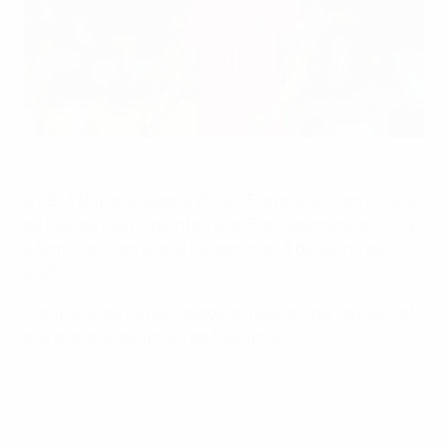
Bruno Fernandes festeja durante a vitória de Portugal sobre a
Espanha na final da Nations League
Getty ImagesUEFA via Getty Images
A UEFA Nations League 2024/25 arrancou com o início
da fase de liga na quinta-feira, 5 de Setembro de 2024,
e terminou com a final no domingo, 8 de Junho de
2025.
Confira todos os resultados da fase de liga, do play-off,
dos quartos-de-final e da fase final.