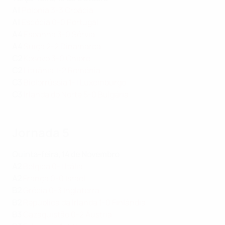
A1
Polónia 3-3 Croácia
A1
Escócia 0-0 Portugal
A4
Espanha 3-0 Sérvia
A4
Suíça 2-2 Dinamarca
C2
Kosovo 3-0 Chipre
C2
Lituânia 1-2 Roménia
C3
Bielorrússia 1-1 Luxemburgo
C3
Irlanda do Norte 5-0 Bulgária
Jornada 5
Quinta-feira, 14 de Novembro
A2
Bélgica 0-1 Itália
A2
França 0-0 Israel
B2
Grécia 0-3 Inglaterra
B2
República da Irlanda 1-0 Finlândia
B3
Cazaquistão 0-2 Áustria