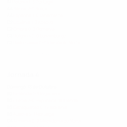
A1
Polónia 1-3 Portugal
A4
Sérvia 2-0 Suíça
A4
Espanha 1-0 Dinamarca
C2
Lituânia 1-2 Kosovo
C2
Chipre 0-3 Roménia
C3
Bulgária 0-0 Luxemburgo
C3
Bielorrússia 0-0 Irlanda do Norte
Resumo: Polónia 1-3 Portugal
Jornada 4
Domingo, 13 de Outubro
B2
Finlândia 1-3 Inglaterra
B2
Grécia 2-0 República da Irlanda
B3
Cazaquistão 0-1 Eslovénia
B3
Áustria 5-1 Noruega
C4
Arménia 0-2 Macedónia do Norte