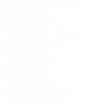
B2
Inglaterra 5-0 República da Irlanda
B2
Finlândia 0-2 Grécia
B3
Áustria 1-1 Eslovénia
B3
Noruega 5-0 Cazaquistão
C4
Letónia 1-2 Arménia
C4
Macedónia do Norte 1-0 Ilhas Faroé
Segunda-feira, 18 de Novembro
A1
Croácia 1-1 Portugal
A1
Polónia 1-2 Escócia
A4
Sérvia 0-0 Dinamarca
A4
Espanha 3-2 Suíça
C2
Kosovo 1-0 Lituânia
C2
Roménia 4-1 Chipre
C3
Bulgária 1-1 Bielorrússia
C3
Luxemburgo 2-2 Irlanda do Norte
D1
Liechtenstein 1-3 San Marino
Resumo: Croácia 1-1 Portugal