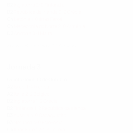
B2
Inglaterra 2-0 Finlândia
B2
República da Irlanda 0-2 Grécia
C4
Letónia 1-0 Ilhas Faroé
C4
Macedónia do Norte 2-0 Arménia
D2
Andorra 0-1 Malta
Resumo: Países Baixos 2-2 Alemanha
Jornada 3
Quinta-feira, 10 de Outubro
A2
Israel 1-4 França
A2
Itália 2-2 Bélgica
B2
Inglaterra 1-2 Grécia
B2
Finlândia 1-2 República da Irlanda
B3
Áustria 4-0 Cazaquistão
B3
Noruega 3-0 Eslovénia
C4
Ilhas Faroé 2-2 Arménia