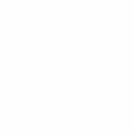
C4
Letónia 0-3 Macedónia do Norte
D1
Gibraltar 1-0 San Marino
D2
República da Moldávia 2-0 Andorra
Resumo: Israel 1-4 França
Sexta-feira, 11 de Outubro
A3
Bósnia e Herzegovina 1-2 Alemanha
A3
Hungria 1-1 Países Baixos
B1
Chéquia 2-0 Albânia
B1
Ucrânia 1-0 Geórgia
B4
Islândia 2-2 País de Gales
B4
Turquia 1-0 Montenegro
C1
Estónia 3-1 Azerbaijão
C1
Eslováquia 2-2 Suécia
Resumo: Bósnia e Herzegovina 1-2 Alemanha
Sábado, 12 de Outubro
A1
Croácia 2-1 Escócia