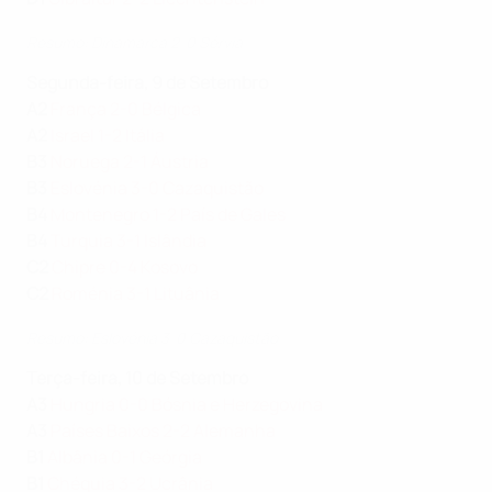
Resumo: Dinamarca 2-0 Sérvia
Segunda-feira, 9 de Setembro
A 2
França 2-0 Bélgica
A2
Israel 1-2 Itália
B3
Noruega 2-1 Áustria
B3
Eslovénia 3-0 Cazaquistão
B4
Montenegro 1-2 País de Gales
B4
Turquia 3-1 Islândia
C2
Chipre 0-4 Kosovo
C2
Roménia 3-1 Lituânia
Resumo: Eslovénia 3-0 Cazaquistão
Terça-feira, 10 de Setembro
A3
Hungria 0-0 Bósnia e Herzegovina
A3
Países Baixos 2-2 Alemanha
B1
Albânia 0-1 Geórgia
B1
Chéquia 3-2 Ucrânia