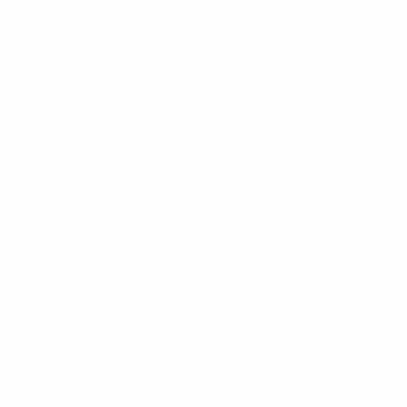
Sábado, 16 de Novembro
A3
Alemanha 7-0 Bósnia e Herzegovina
A3
Países Baixos 4-0 Hungria
B1
Geórgia 1-1 Ucrânia
B1
Albânia 0-0 Chéquia
B4
Montenegro 0-2 Islândia
B4
Turquia 0-0 País de Gales
C1
Azerbaijão 0-0 Estónia
C1
Suécia 2-1 Eslováquia
D2
Andorra 0-1 República da Moldávia
Resumo: Alemanha 7-0 Bósnia e Herzegovina
Jornada 6
Domingo, 17 de Novembro
A2
Israel 1-0 Bélgica
A2
Itália 1-3 França