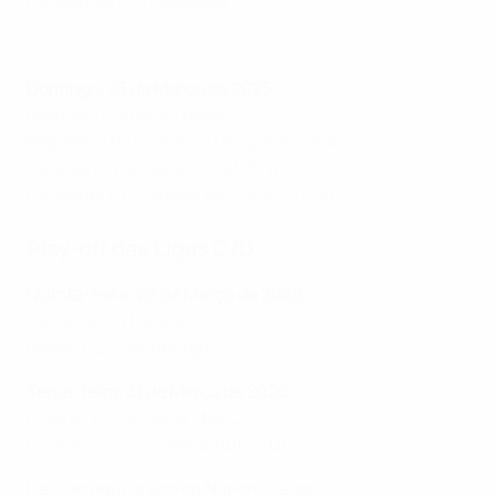
Eslováquia 0-0 Eslovénia
Resumo: Ucrânia 3-1 Bélgica
Domingo, 23 de Março de 2025
Islândia 1-3 Kosovo (total: 2-5)
República da Irlanda 2-1 Bulgária (total: 4-2)
Geórgia 6-1 Arménia (total: 9-1)
Eslovénia 1-0 Eslováquia (total: 1-0, ap)
Play-off das Ligas C/D
Quinta-feira, 26 de Março de 2026
Gibraltar 0-1 Letónia
Malta 0-2 Luxemburgo
Terça-feira, 31 de Março de 2026
Letónia 1-0 Gibraltar
(tot: 2-0)
Luxemburgo 3-0 Malta
(tot: 5-0)
Descarregue a app da Nations League