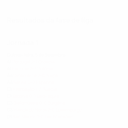
Resultados da fase de liga
Jornada 1
Quinta-feira, 5 de Setembro
A1
Portugal 2-1 Croácia
A1
Escócia 2-3 Polónia
A4
Dinamarca 2-0 Suíça
A4
Sérvia 0-0 Espanha
C1
Azerbaijão 1-3 Suécia
C1
Estónia 0-1 Eslováquia
C3
Bielorrússia 0-0 Bulgária
C3
Irlanda do Norte 2-0 Luxemburgo
D1
San Marino 1-0 Liechtenstein