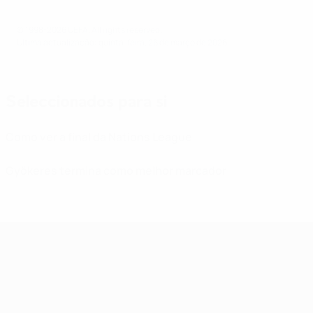
© 1998-2026 UEFA. All rights reserved.
Última actualização: quinta-feira, 26 de março de 2026
Seleccionados para si
Como ver a final da Nations League
Gyökeres termina como melhor marcador
UEFA Nations League