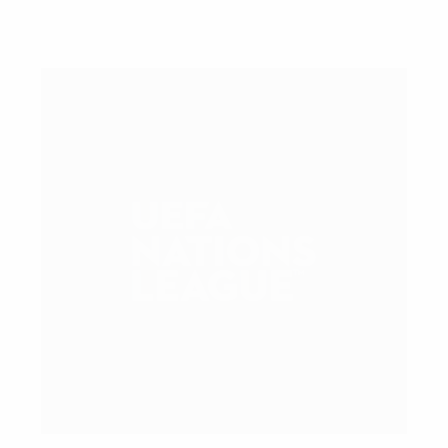
O que acontece após a fase de grupos da UEFA
Nations League?
UEFA via Getty Images