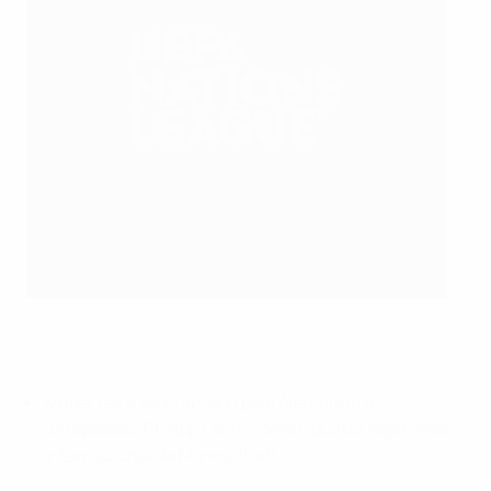
Jamal Musiala foi um dos destaques da Alemanha
AFP via Getty Images
Müller fez o seu 114ª jogo pela Alemanha e
ultrapassou Philipp Lahm como o quinto jogar mais
internacional da Mannschaft.