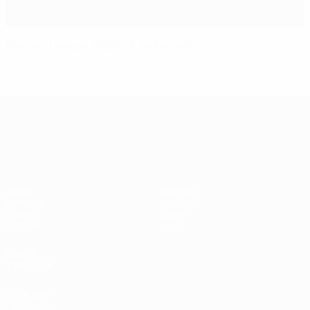
Nations League 2022/23: Saiba tudo
UEFA Nations League
Jogos
Notícias
Sorteios
História
Grupos
Sobre
UEFA.tv
Loja
VISITE
TAMBÉM
UEFA.com
Fundação