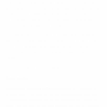
reatamento. Jonas Hofmann, que tinha visto um golo
anulado por posição de fora-de-jogo na primeira parte,
finalizou uma jogada de insistência com um remate
forte, já dentro da área, após receber um passe de
Kimmich de costas para a baliza.
Os ingleses pressionaram na tentativa de chegarem,
pelo menos, ao empate e conseguiram-no já perto do
fim, numa grande penalidade a castigar falta de Nico
Schlotterbeck sobre Kane que este depois não
desperdiçou.
Como foi: Alemanha 1-1 Inglaterra
Reacções
Hansi Flick, seleccionador da Alemanha
: "Fizemos um
grande jogo, mas não fomos recompensados por isso.
Provavelmente poderíamos ter marcado um segundo
golo, mas defrontámos uma Inglaterra com um ataque