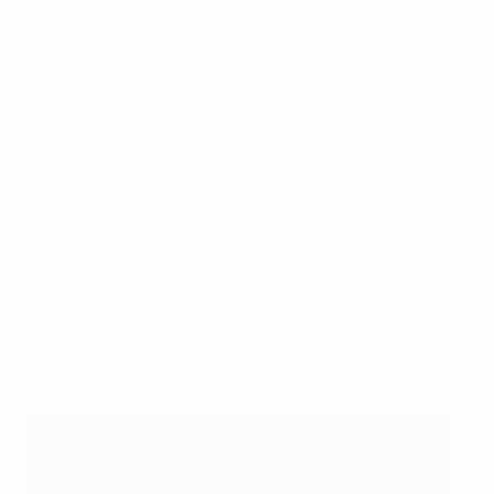
Num jogo entre duas selecções que não conseguiram
vencer na primeira jornada, Kai Havertz testou Jordan
Pickford de ângulo apertado nos primeiros dois
minutos, com Kyle Walker forçado a um corte
providencial para impedir Thomas Müller de marcar um
golo fácil pouco depois.
O capitão da Inglaterra, Harry Kane, testou os reflexos
de Manuel Neuer com um forte pontapé de pé direito
dentro da área que o guarda-redes alemão desviou
com a palma da mão. Foi também Kane quem
desperdiçou a melhor oportunidade da primeira parte,
com quase meia-hora de jogo, ao atirar por cima da
trave após um alívio curto de Neuer.