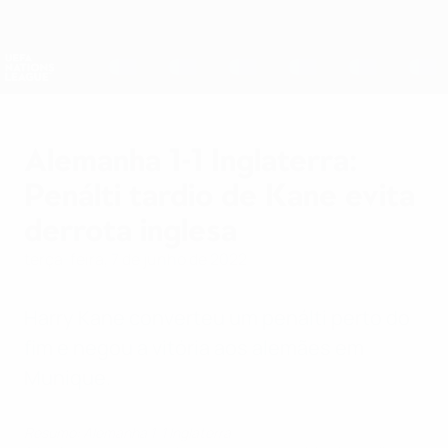
Saltar
para
o
Nations League e Women's EURO
Obtenha
conteúdo
Resultados em directo e estatísticas
principal
UEFA Nations League
Alemanha 1-1 Inglaterra:
Penálti tardio de Kane evita
derrota inglesa
terça-feira, 7 de junho de 2022
Harry Kane converteu um penálti perto do
fim e negou a vitória aos alemães em
Munique.
Resumo: Alemanha 1-1 Inglaterra