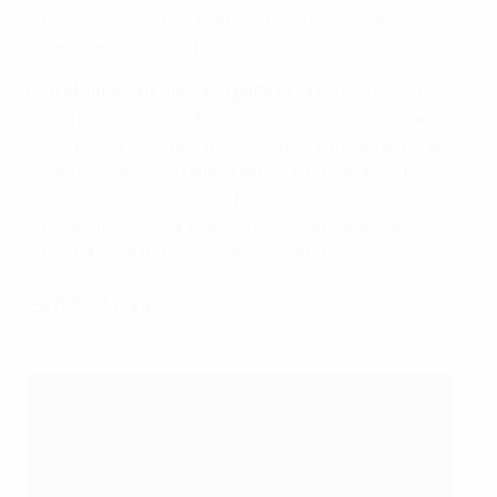
impressionante. No entanto, mostrámos o tipo de
futebol que imaginámos."
Harry Kane, capitão da Inglaterra
: "Foi uma sensação
muito boa [marcar]. Tive algumas oportunidades no
início do jogo, a primeira passou por cima da trave e
Neuer fez uma boa defesa na segunda. Pensei que
talvez fosse um daquelas dias... Acho que foi
importante mostrar a nossa mentalidade e o nosso
carácter para tentar virar o resultado."
Estatísticas