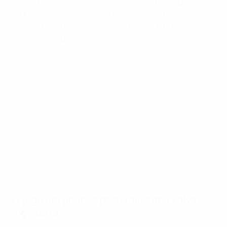
A Inglaterra conseguiu um empate em Munique diante
da Alemanha graças a um penálti marcado pelo seu
capitão Harry Kane em jogo do Grupo A3 da UEFA
Nations League.
Momentos-chave
17'
Kane desperdiça à boca da baliza
50'
Hofmann marca após jogada de insistência
76'
Neuer frustra capitão de Inglaterra
88'
Kane empata de penálti
O jogo em poucas palavras: Kane salva
Inglaterra