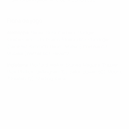
Ficha de jogo
Alemanha
: Neuer; Schlotterbeck, Rüdiger,
Klostermann; J. Hofmann (Gnabry 65), Gündoğan
(Sané 84), Kimmich, Raum; Müller (Goretzka 75),
Musiala (Werner 66); Havertz.
Inglaterra
: Pickford; Walker, Stones, Maguire, Trippier;
Rice, Phillips (Bellingham 15); Saka (Bowen 80), Mount
(Grealish 72), Sterling; Kane.