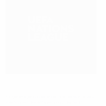
Jonas Hofmann adianta a Alemanha
Getty Images
A Inglaterra ganhou ascendente antes do intervalo,
mas ficou em desvantagem pouco depois do