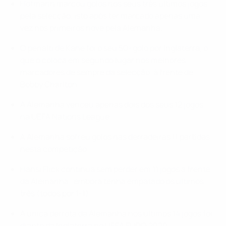
Hofmann marcou golos nos seus três últimos jogos
pela selecção, isto após ter marcado apenas uma
vez nos primeiros nove pela Alemanha.
O penálti de Kane foi o seu 50º golo por Inglaterra, o
que o coloca em segundo lugar nos melhores
marcadores de sempre da selecção, à frente de
Bobby Charlton.
A Alemanha venceu apenas dois dos seus 12 jogos
na UEFA Nations League.
A Alemanha sofreu golos nas derradeiras 11 partidas
nesta competição.
Hansi Flick continua sem perder em 11 jogos à frente
da Alemanha , embora tenha empatado os últimos
três (todos por 1-1).
A única derrota da Alemanha nos últimos 14 jogos foi
diante da Inglaterra no UEFA EURO 2020.