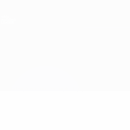
Saltar
para
o
Nations League e Women's EURO
conteúdo
Resultados em directo e estatísticas
principal
UEFA Nations League
Escócia vs Macedónia do Norte
Actualizações
Grupo
Informação do jogo