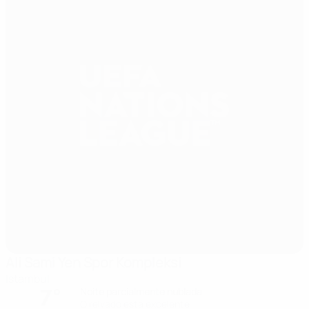
Ali Sami Yen Spor Kompleksi
Istambul
7°
Noite parcialmente nublada
O relvado está excelente