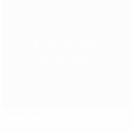
Ullevaal Stadion
Oslo
12°
Noite nublada
O relvado está húmido