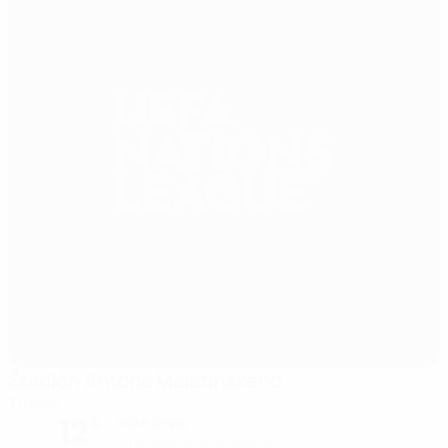
Štadión Antona Malatinského
Trnava
12°
noite limpa
O relvado está excelente