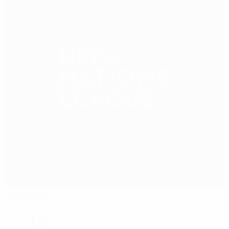
Tórsvøllur
Tórshavn
12°
Nublado
O relvado está excelente