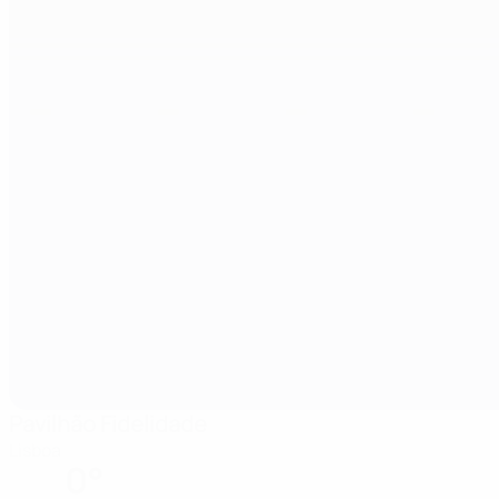
Pavilhão Fidelidade
Lisboa
0°