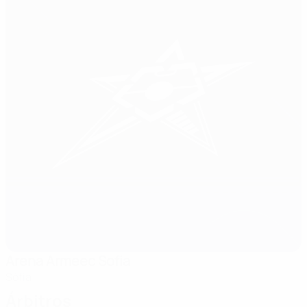
Arena Armeec Sofia
Sófia
Árbitros