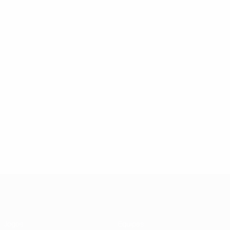
UEFA Futsal Champions League
Jogos
Equipas