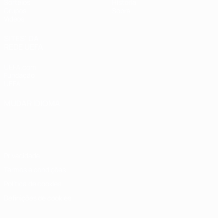
Sorteios
História
Grupos
Sobre
Vídeos
SITES' DA
REDE UEFA
UEFA.com
Fundação
UEFA
MUDAR IDIOMA
Português
English
Français
Deutsch
Русский
Español
Italiano
Português
Privacidade
Termos e condições
Política de cookies
Definições de cookies