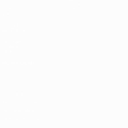
Sorteios
História
Grupos
Sobre
Vídeos
SITES' DA
REDE UEFA
UEFA.com
Fundação
UEFA
MUDAR IDIOMA
Português
English
Français
Deutsch
Русский
Español
Italiano
Português
Privacidade
Termos e condições
Política de cookies
Definições de cookies