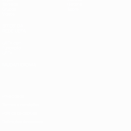
Sorteios
História
Grupos
Sobre
Vídeos
SITES' DA
REDE UEFA
UEFA.com
Fundação
UEFA
MUDAR IDIOMA
Português
English
Français
Deutsch
Русский
Español
Italiano
Português
Privacidade
Termos e condições
Política de cookies
Definições de cookies