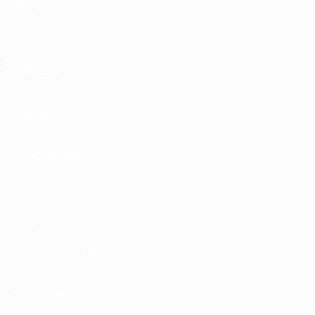
Sorteios
História
Grupos
Sobre
Vídeos
SITES' DA
REDE UEFA
UEFA.com
Fundação
UEFA
MUDAR IDIOMA
Português
English
Français
Deutsch
Русский
Español
Italiano
Português
Privacidade
Termos e condições
Política de cookies
Definições de cookies