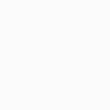
VISITE TAMBÉM
UEFA.com
Fundação UEFA
MUDAR IDIOMA
Português
English
Français
Deutsch
Русский
Español
Ital
SIGA-NOS EM
Descarregue a app oficial
Privacidade
Termos e condições
Política de cookies
Definições de cookies