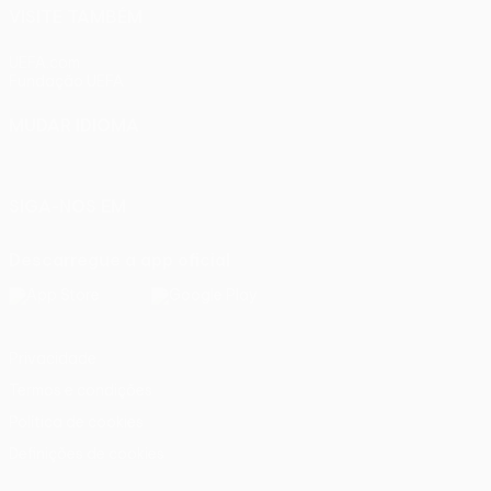
VISITE TAMBÉM
UEFA.com
Fundação UEFA
MUDAR IDIOMA
Português
English
Français
Deutsch
Русский
Español
Ital
SIGA-NOS EM
Descarregue a app oficial
Privacidade
Termos e condições
Política de cookies
Definições de cookies