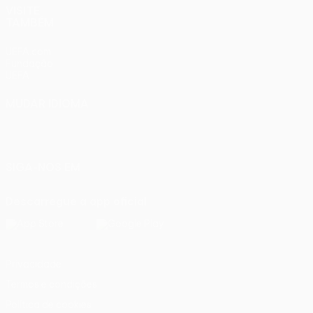
VISITE
TAMBÉM
UEFA.com
Fundação
UEFA
MUDAR IDIOMA
Português
English
Français
Deutsch
Русский
Español
Italiano
Português
SIGA-NOS EM
Descarregue a app oficial
Privacidade
Termos e condições
Política de cookies