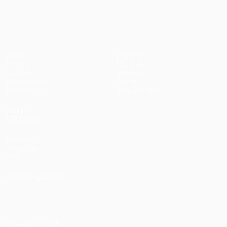
1
Liverpool
Jogos
Equipas
UEFA.tv
Notícias
Sorteios
História
Passatempos
Sobre
Estatísticas
Loja (clubes)
VISITE
TAMBÉM
UEFA.com
Fundação
UEFA
MUDAR IDIOMA
Português
English
Français
Deutsch
Русский
Español
Italiano
Português
SIGA-NOS EM