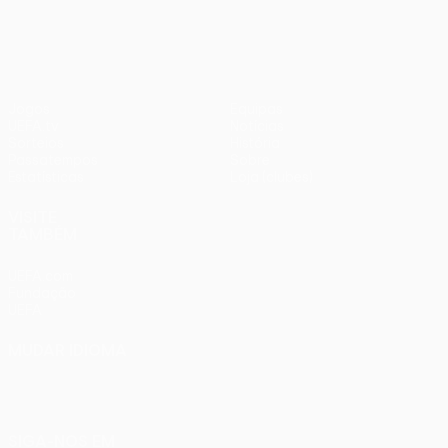
1
Liverpool
Jogos
Equipas
UEFA.tv
Notícias
Sorteios
História
Passatempos
Sobre
Estatísticas
Loja (clubes)
VISITE
TAMBÉM
UEFA.com
Fundação
UEFA
MUDAR IDIOMA
Português
English
Français
Deutsch
Русский
Español
Italiano
Português
SIGA-NOS EM