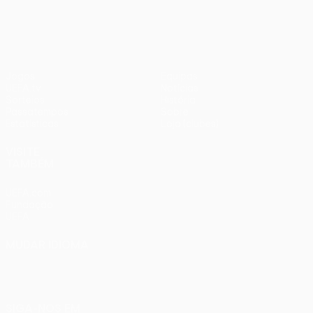
1
Liverpool
Jogos
Equipas
UEFA.tv
Notícias
Sorteios
História
Passatempos
Sobre
Estatísticas
Loja (clubes)
VISITE
TAMBÉM
UEFA.com
Fundação
UEFA
MUDAR IDIOMA
Português
English
Français
Deutsch
Русский
Español
Italiano
Português
SIGA-NOS EM