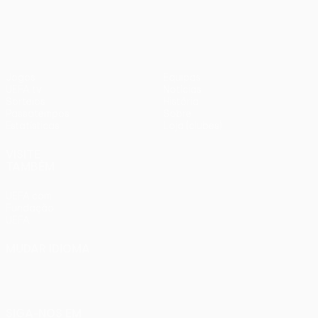
1
Liverpool
Jogos
Equipas
UEFA.tv
Notícias
Sorteios
História
Passatempos
Sobre
Estatísticas
Loja (clubes)
VISITE
TAMBÉM
UEFA.com
Fundação
UEFA
MUDAR IDIOMA
Português
English
Français
Deutsch
Русский
Español
Italiano
Português
SIGA-NOS EM