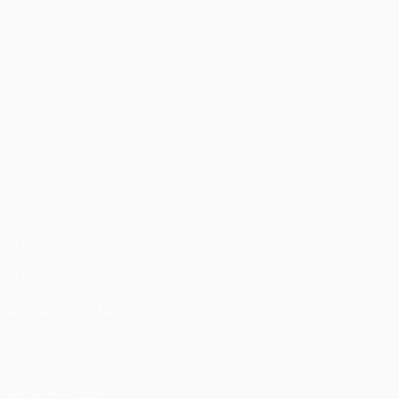
1
Liverpool
Jogos
Equipas
UEFA.tv
Notícias
Sorteios
História
Passatempos
Sobre
Estatísticas
Loja (clubes)
VISITE
TAMBÉM
UEFA.com
Fundação
UEFA
MUDAR IDIOMA
Português
English
Français
Deutsch
Русский
Español
Italiano
Português
SIGA-NOS EM