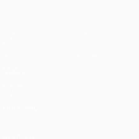
1
Liverpool
Jogos
Equipas
UEFA.tv
Notícias
Sorteios
História
Passatempos
Sobre
Estatísticas
Loja (clubes)
VISITE
TAMBÉM
UEFA.com
Fundação
UEFA
MUDAR IDIOMA
Português
English
Français
Deutsch
Русский
Español
Italiano
Português
SIGA-NOS EM