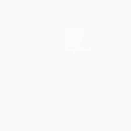
Equipas
Notícias
História
Sobre
Loja (clubes)
iano
Português