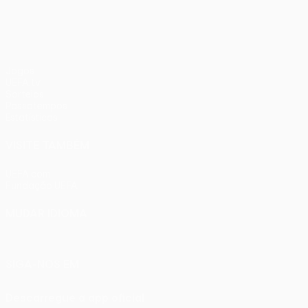
Jogos
UEFA.tv
Sorteios
Passatempos
Estatísticas
VISITE TAMBÉM
UEFA.com
Fundação UEFA
MUDAR IDIOMA
Português
English
Français
Deutsch
Русский
Español
Ital
SIGA-NOS EM
Descarregue a app oficial