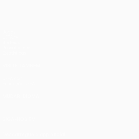
Jogos
UEFA.tv
Sorteios
Passatempos
Estatísticas
VISITE TAMBÉM
UEFA.com
Fundação UEFA
MUDAR IDIOMA
Português
English
Français
Deutsch
Русский
Español
Ital
SIGA-NOS EM
Descarregue a app oficial