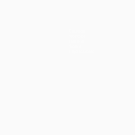
Equipas
Notícias
História
Sobre
Loja (clubes)
iano
Português