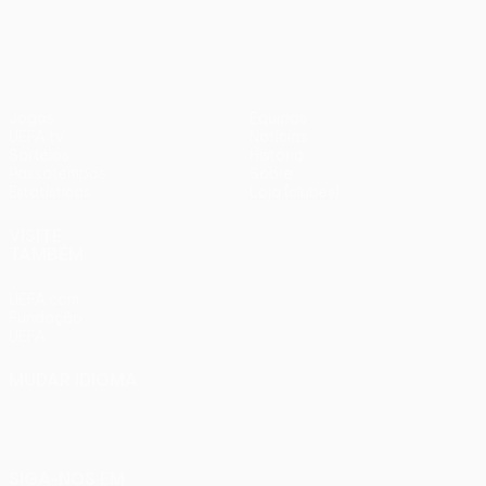
1
Liverpool
Jogos
Equipas
UEFA.tv
Notícias
Sorteios
História
Passatempos
Sobre
Estatísticas
Loja (clubes)
VISITE
TAMBÉM
UEFA.com
Fundação
UEFA
MUDAR IDIOMA
Português
English
Français
Deutsch
Русский
Español
Italiano
Português
SIGA-NOS EM