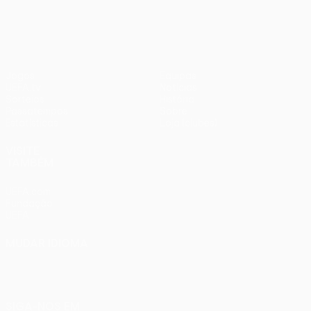
1
Liverpool
Jogos
Equipas
UEFA.tv
Notícias
Sorteios
História
Passatempos
Sobre
Estatísticas
Loja (clubes)
VISITE
TAMBÉM
UEFA.com
Fundação
UEFA
MUDAR IDIOMA
Português
English
Français
Deutsch
Русский
Español
Italiano
Português
SIGA-NOS EM