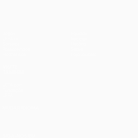
1
Liverpool
Jogos
Equipas
UEFA.tv
Notícias
Sorteios
História
Passatempos
Sobre
Estatísticas
Loja (clubes)
VISITE
TAMBÉM
UEFA.com
Fundação
UEFA
MUDAR IDIOMA
Português
English
Français
Deutsch
Русский
Español
Italiano
Português
SIGA-NOS EM