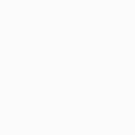
1
Liverpool
Jogos
Equipas
UEFA.tv
Notícias
Sorteios
História
Passatempos
Sobre
Estatísticas
Loja (clubes)
VISITE
TAMBÉM
UEFA.com
Fundação
UEFA
MUDAR IDIOMA
Português
English
Français
Deutsch
Русский
Español
Italiano
Português
SIGA-NOS EM