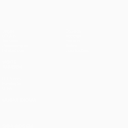
1
Liverpool
Jogos
Equipas
UEFA.tv
Notícias
Sorteios
História
Passatempos
Sobre
Estatísticas
Loja (clubes)
VISITE
TAMBÉM
UEFA.com
Fundação
UEFA
MUDAR IDIOMA
Português
English
Français
Deutsch
Русский
Español
Italiano
Português
SIGA-NOS EM