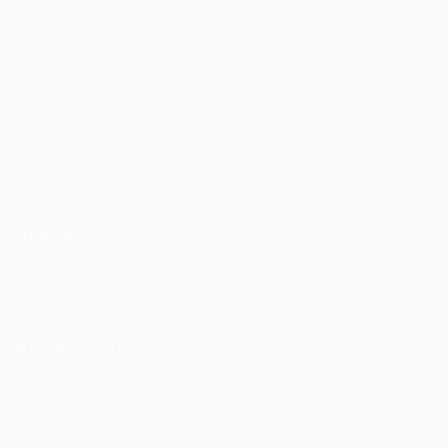
1
Liverpool
Jogos
Equipas
UEFA.tv
Notícias
Sorteios
História
Passatempos
Sobre
Estatísticas
Loja (clubes)
VISITE
TAMBÉM
UEFA.com
Fundação
UEFA
MUDAR IDIOMA
Português
English
Français
Deutsch
Русский
Español
Italiano
Português
SIGA-NOS EM