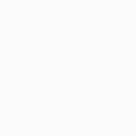
1
Liverpool
Jogos
Equipas
UEFA.tv
Notícias
Sorteios
História
Passatempos
Sobre
Estatísticas
Loja (clubes)
VISITE
TAMBÉM
UEFA.com
Fundação
UEFA
MUDAR IDIOMA
Português
English
Français
Deutsch
Русский
Español
Italiano
Português
SIGA-NOS EM