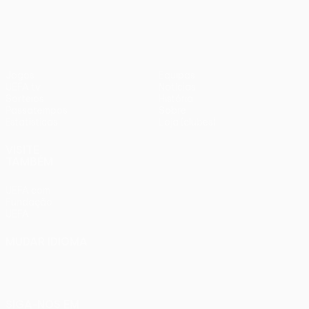
1
Liverpool
Jogos
Equipas
UEFA.tv
Notícias
Sorteios
História
Passatempos
Sobre
Estatísticas
Loja (clubes)
VISITE
TAMBÉM
UEFA.com
Fundação
UEFA
MUDAR IDIOMA
Português
English
Français
Deutsch
Русский
Español
Italiano
Português
SIGA-NOS EM