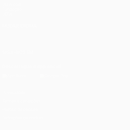
UEFA.com
Fundação
UEFA
MUDAR IDIOMA
Português
English
Français
Deutsch
Русский
Español
Italiano
Português
SIGA-NOS EM
Descarregue a app oficial
Privacidade
Termos e condições
Política de cookies
Definições de cookies