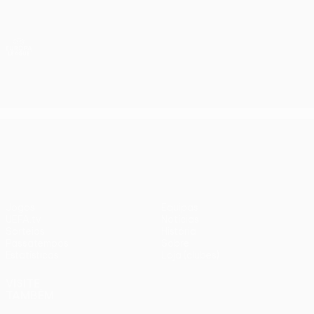
Saltar
para
o
App oficial da UEFA Europa League
Obtenha
conteúdo
Resultados em directo e estatísticas
principal
UEFA Europa League
UEFA Europa League
Jogos
Equipas
UEFA.tv
Notícias
Sorteios
História
Passatempos
Sobre
Estatísticas
Loja (clubes)
VISITE
TAMBÉM