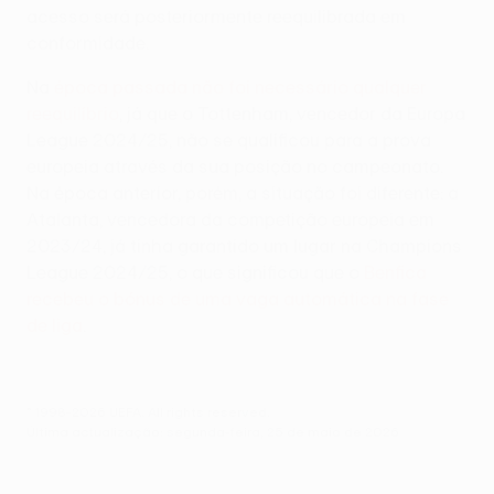
acesso será posteriormente reequilibrada em
conformidade.
Na
época passada não foi necessário qualquer
reequilíbrio
, já que o Tottenham, vencedor da Europa
League 2024/25, não se qualificou para a prova
europeia através da sua posição no campeonato.
Na época anterior, porém, a situação foi diferente: a
Atalanta, vencedora da competição europeia em
2023/24, já tinha garantido um lugar na Champions
League 2024/25, o que significou que o
Benfica
recebeu o bónus de uma vaga automática na fase
de liga
.
© 1998-2026 UEFA. All rights reserved.
Última actualização: segunda-feira, 25 de maio de 2026