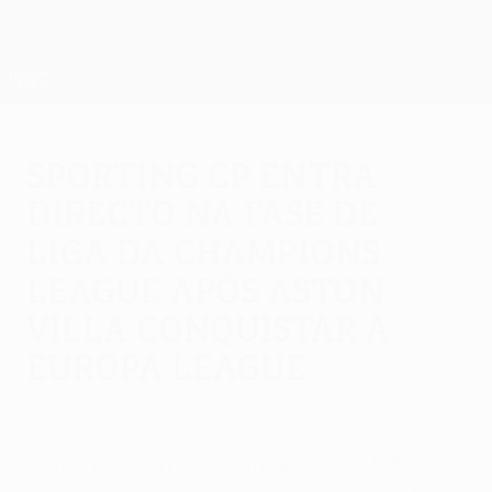
Saltar
para
o
App oficial da UEFA Europa League
Obtenha
conteúdo
Resultados em directo e estatísticas
principal
UEFA Europa League
Sporting CP entra
directo na fase de
liga da Champions
League após Aston
Villa conquistar a
Europa League
segunda-feira, 25 de maio de 2026
Como o Aston Villa, vencedor da UEFA