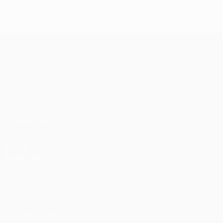
UEFA Europa League
Jogos
Equipas
UEFA.tv
Notícias
Sorteios
História
Passatempos
Sobre
Estatísticas
Loja (clubes)
VISITE
TAMBÉM
UEFA.com
Fundação
UEFA
SIGA-NOS EM