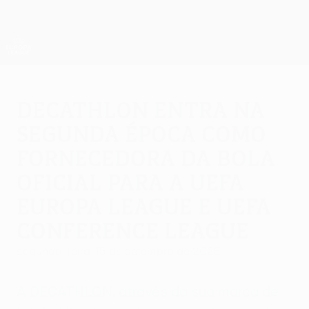
Saltar
para
o
App oficial da UEFA Europa League
Obtenha
conteúdo
Resultados em directo e estatísticas
principal
UEFA Europa League
DECATHLON entra na
segunda época como
fornecedora da bola
oficial para a UEFA
Europa League e UEFA
Conference League
segunda-feira, 15 de setembro de 2025
A DECATHLON, através da sua marca de