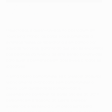
As bolas de jogo da Conference League e da Europa
League
UEFA via Getty Images
Projectadas e desenvolvidas no Kipstadium em
Tourcoing, França, as bolas são submetidas a
extensos testes de laboratório e em campo por
equipas técnicas, garantindo que vão de encontros
aos padrões do futebol de elite, sendo construídas
para durar e permanecerem acessíveis a todos os
jogadores.
A linha Kipsta compromete-se a oferecer produtos
tecnicamente avançados sem comprometer o
preço. Com durabilidade comprovada e
desempenho confiável, as bolas oficiais da UEFA
personificam a filosofia da Kipsta: oferecer
excelência e resiliência a um preço justo para