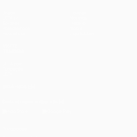
Jogos
Equipas
UEFA.tv
Notícias
Sorteios
História
Passatempos
Sobre
Estatísticas
Loja (clubes)
VISITE
TAMBÉM
UEFA.com
Fundação
UEFA
SIGA-NOS EM
Descarregue a app oficial
Privacidade