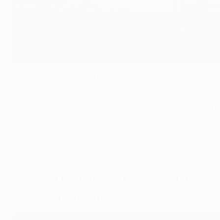
Getty Images
A temporada 2023/24 da UEFA Europa League terminará n
Com capacidade para mais de 50.000 espectadores, a Du
o estádio vai receber a sua segunda decisão da UEFA E
Falcao marcou o único golo na conquista do troféu pel
Quando é a final da Europa League de 202
A final da UEFA Europa League de 2024 será realizada na