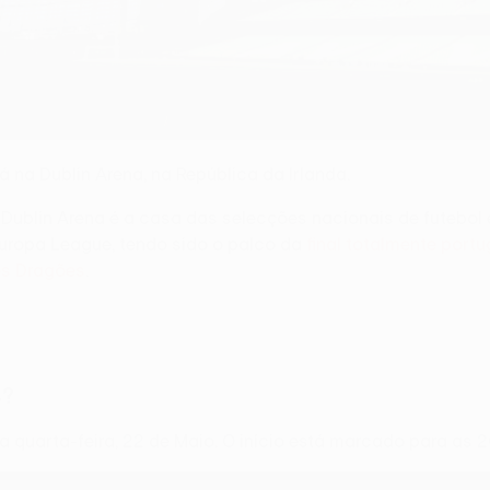
a Dublin Arena, na República da Irlanda.
blin Arena é a casa das selecções nacionais de futebol e
uropa League, tendo sido o palco da
final totalmente port
os Dragões
.
4?
 quarta-feira, 22 de Maio. O início está marcado para as 2