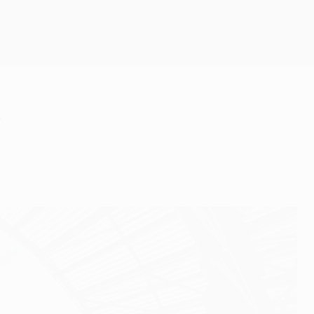
Obtenha
a