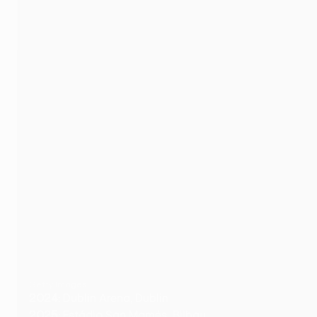
Getty Images
2024
: Dublin Arena, Dublin
2025
: Estádio San Mamés, Bilbau