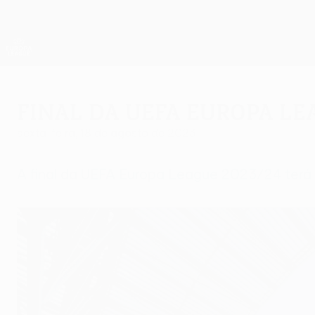
Saltar
para
o
App oficial da UEFA Europa League
conteúdo
Resultados em directo e estatísticas
principal
UEFA Europa League
Final da UEFA Europa Le
sexta-feira, 18 de agosto de 2023
A final da UEFA Europa League 2023/24 terá l