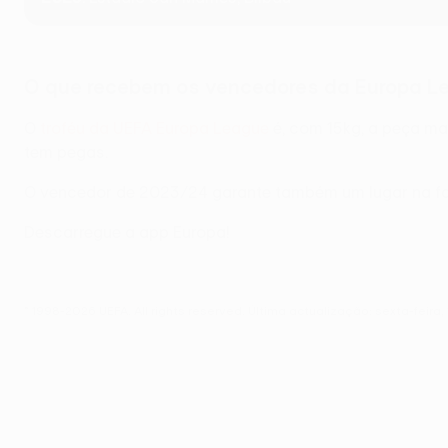
O que recebem os vencedores da Europa L
O
troféu da UEFA Europa League
é, com 15kg, a peça ma
tem pegas.
O vencedor de 2023/24 garante também um lugar na fa
Descarregue a app Europa!
© 1998-2026 UEFA. All rights reserved.
Última actualização: sexta-feira