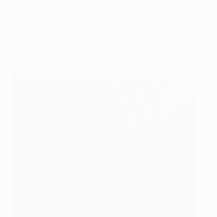
2013
Branislav Ivanović (Chelsea)
2012
Radamel Falcao (Atlético de Madrid)
2011
Radamel Falcao (FC Porto)
2010
Diego Forlán (Atlético de Madrid)