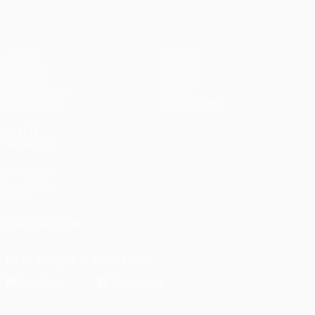
Jogos
Equipas
UEFA.tv
Notícias
Sorteios
História
Passatempos
Sobre
Estatísticas
Loja (clubes)
VISITE
TAMBÉM
UEFA.com
Fundação
UEFA
SIGA-NOS EM
Descarregue a app oficial