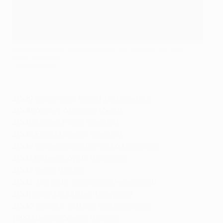
Radamel Falcao foi eleito Melhor em Campo em duas
finais da #UEL
©Getty Images
2009
Darijo Srna (Shakhtar Donetsk)
2008
Andrey Arshavin (Zenit)
2007
Andrés Palop (Sevilha)
2006
Enzo Maresca (Sevilha)
2005
Daniel Carvalho (CSKA Moscovo)
2004
Roberto Ayala (Valência)
2003
Derlei (Porto)
2002
Jon Dahl Tomasson (Feyenoord)
2001
Gary McAllister (Liverpool)
2000
Cláudio Taffarel (Galatasaray)
1999
Hernán Crespo (Parma)