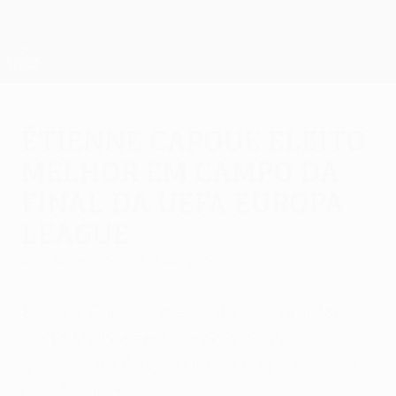
Saltar
para
o
App oficial da UEFA Europa League
Obtenha
conteúdo
Resultados em directo e estatísticas
principal
UEFA Europa League
Étienne Capoue eleito
Melhor em Campo da
final da UEFA Europa
League
quarta-feira, 26 de maio de 2021
Étienne Capoue, médio do Villarreal, foi
eleito Melhor em Campo graças à sua
atuação na final da UEFA Europa League
de 2021 final.