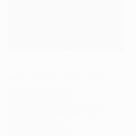
O troféu Melhor em Campo Hankook
UEFA via Getty Images
Melhores Jogadores das finais anteriores
2020
Luuk de Jong (Sevilha)
2019
Eden Hazard (Chelsea)
2018
Antoine Griezmann (Atlético de Madrid)
2017
Ander Herrera (Manchester United)
2016
Coke (Sevilha)
2015
Éver Banega (Sevilha)
2014
Ivan Rakitić (Sevilha)