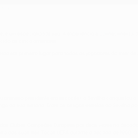
 final
ue, é um especialidade sua. A experiência e conhecimento
cido as cinco anteriores.
a está em primeiro lugar para todos os jogadores do Inter 
eu primeiro presidente era escocês), o Sevilha conquistou
go da sua história. Entre as antigas estrelas do Sevilha 
ça dos Clubes Campeões Europeus por duas vezes na década
eira das suas três Taças UEFA durante a década de 1990.