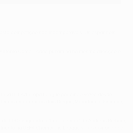
 desta competição são incomparáveis. Os espanhóis
de Antonio Conte. Todos puxam na na mesma direcção e
 a Taça UEFA/Europa League por cinco vezes desde
podemos encontrar os dois Diegos, Maradona e Simeone,
 de 1960, enquanto o “Inter alemão” de Andreas Brehme,
 O triunfo na UEFA Champions League sob o comando de