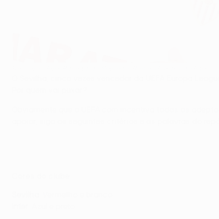
Decisivos: Éver Banega, do Sevilha, e Romelu Lukaku, do Inter
O Sevilha, cinco vezes vencedor da UEFA Europa League/Ta
Por quem vai puxar?
Obviamente que o UEFA.com incentiva todos os adeptos 
apoiar, siga os seguintes critérios e as palavras do rep
Cores do clube
Sevilha
: Vermelho e branco
Inter
: Azul e preto