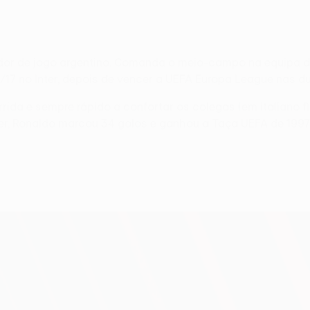
ador de jogo argentino. Comanda o meio-campo na equipa d
/17 no Inter, depois de vencer a UEFA Europa League nas d
da e sempre rápido a confortar os colegas (em italiano flu
er, Ronaldo marcou 34 golos e ganhou a Taça UEFA de 1997/