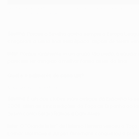
Diego Carlos, do Sevilha, é o único brasileiro que pode alinhar na
POOL/AFP via Getty Images
Sevilha
: Porque o Sevilha ganha sempre a Europa Leag
chegaram à sexta final esta época, depois de terem ven
Inter
: Porque raramente vi um grupo tão unido, a equip
parecem ter atingido a melhor forma antes da final.
Qual é o palmarés de cada um?
Mazzola on Grande Inter
Sevilha
: É um dos clubes mais antigos da Espanha (o s
2006, além de cinco edições da Taça de Espanha ao lon
assim como Sergio Ramos e Dani Alves.
Inter
: O “Grande Inter” de Helenio Herrera venceu a Ta
Lothar Matthäus e Jürgen Klinsmann conquistou a prim