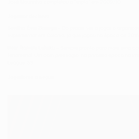
José Mourinho completou a “tripla” em 2009/10.
Jogador decisivo
Sevilha
:
Éver Banega
– Dá prazer ver a jogar o organiz
suplementar em Colónia, já que jogou na época de 2016
Inter
:
Romelu Lukaku
– Sempre pronto para mais uma corri
fenomenal. Um bom presságio: na primeira época no Int
League: 33.
Jogadores a seguir