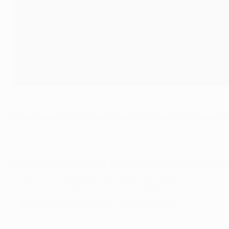
A equipa tem por base as classificações dos jogadore
Dê-nos a sua opinião no Twitter (
@EuropaLeague
) utili
FedEx Performance Zone: classificações
The FedEx Performance Zone explicada