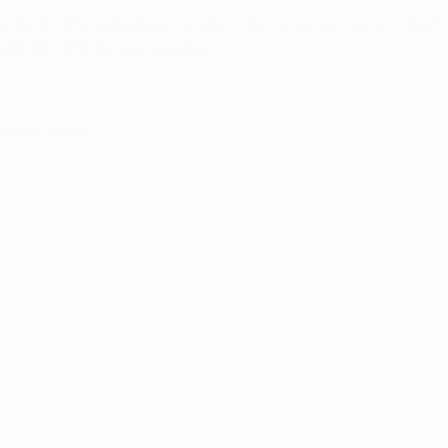
 a forma dos jogadores tendo como base os jogos a nível
ada da UEFA Europa League.
rmance Zone)