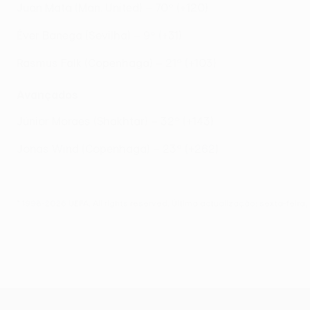
Juan Mata (Man. United) – 70º (+120)
Éver Banega (Sevilha) – 9º (+31)
Rasmus Falk (Copenhaga) – 21º (+103)
Avançados
Júnior Moraes (Shakhtar) – 32º (+143)
Jonas Wind (Copenhaga) – 23º (+262)
© 1998-2026 UEFA. All rights reserved.
Última actualização: sexta-feira
UEFA Europa League