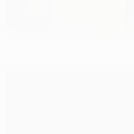
Rui Patrício figura entre os eleitos. (Photo by Laurence Griffiths
Getty Images