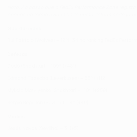
Nota: Ao passo que a FedEx Performance Zone regista
apenas na forma evidenciada numa determinada jorn
Guarda-redes
Rui Patrício (Wolves) – 12º(+34 no ranking FedEx Perfo
Defesas
Dodô (Shakhtar) – 109º (+431)
Edmond Tapsoba (Leverkusen) – 68º (+112)
Mykola Matviyenko (Shakhtar) – 110º (+259)
Sergio Reguilón (Sevilha) – 4º (+49)
Médios
Jesús Navas (Sevilha) – 3º(+5)