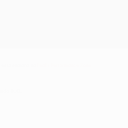
s esta semana na
FedEx Performance Zone
.
zando #UEL.