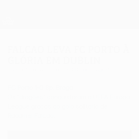
Saltar
para
o
App oficial da UEFA Europa League
Obtenha
conteúdo
Resultados em directo e estatísticas
principal
UEFA Europa League
Falcao leva FC Porto à
glória em Dublin
quarta-feira, 18 de maio de 2011
por Hugo Pietra
FC Porto 1-0 Sp. Braga
Os "dragões" conquistaram a UEFA Europa
League graças ao golo solitário de
Radamel Falcao.