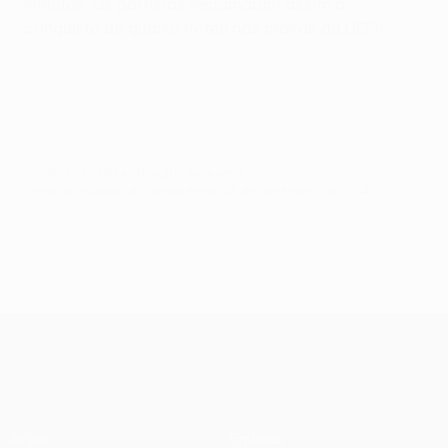
minutos. Os portistas reclamaram assim a
conquista do quarto troféu nas provas da UEFA.
© 1998-2026 UEFA. All rights reserved.
Última actualização: sexta-feira, 26 de setembro de 2014
UEFA Europa League
Jogos
Equipas