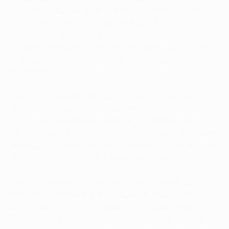
oportunidades de golo no primeiro tempo. Ainda
assim, Silvestre Varela desperdiçou uma boa
ocasião à passagem da meia-hora, após
cruzamento de Fredy Guarín. O extremo do FC Porto
cabeceou com intenção, mas o esférico não levou a
melhor direcção.
Tudo dava a entender que a primeira parte iria
terminar sem golos mas aos 44 minutos Radamel
Falcao decidiu dar um "abanão" na partida, ao
apontar de cabeça o 17º golo na competição. Guarín
efectuou o cruzamento do lado direito e o avançado
portista, nas costas de Paulão, atirou a contar.
No segundo tempo, Domingos Paciência lançou
Mossoró no ataque, para o lugar de Hugo Viana, ao
passo que Alberto Rodríguez deu o lugar a Kaká. O
FC Porto entrou com o mesmo "onze". À procura do