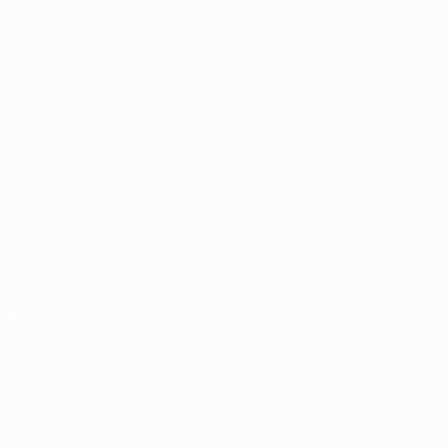
UEFA.tv
Notícias
Sorteios
História
Passatempos
Sobre
Estatísticas
Loja (clubes)
VISITE
TAMBÉM
UEFA.com
Fundação
UEFA
SIGA-NOS EM
Descarregue a app oficial
Privacidade
Termos e condições
Política de cookies