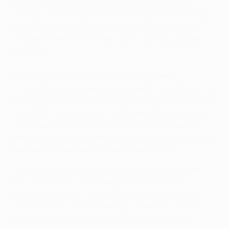
empate, os "arsenalistas" desperdiçaram uma
ocasião soberana por intermédio de Mossoró, logo
aos 46 minutos. Na "cara" de Helton, o avançado
brasileiro permitiu a defesa com o pé do guardião
portista.
Com o desafio sob controlo, os "dragões"
privilegiaram a posse de bola, numa fase em que os
minhotos não revelavam argumentos para chegar à
igualdade. Sem imprimir muita velocidade ao jogo,
os comandados de André Villas-Boas souberam
guardar a bola no momento certo, ao mesmo tempo
que não davam espaços aos bracarenses.
O Sp. Braga esforçou-se por chegar à igualdade
mas os homens de Domingos Paciência não
conseguiram criar lances de golo na ponta final,
sendo mesmo o recém-entrado Belluschi a criar
uma boa oportunidade para o FC Porto, aos 86