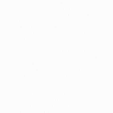
controlar as operações desde cedo, com os
bracarenses especialmente atentos às
movimentações ofensivas do adversário. Ainda
assim, Custódio foi o primeiro a criar perigo junto da
baliza de Helton, aos quatro minutos. O
centrocampista ganhou espaço nas costas da
defensiva "azul-e-branca" mas rematou ao lado.
Contudo, aos seis minutos, o FC Porto esteve perto
de inaugurar o marcador, por intermédio de Hulk. O
extremo brasileiro ganhou no duelo com Sílvio e
rematou pleno de intenção. A bola saiu muito perto
do poste direito da baliza de Artur.
Com os dois conjuntos a revelarem cautelas
redobradas, a partida passou por um período
menos interessante, numa fase em que ninguém
parecia apostado em arriscar. À excepção dos
lances de bola parada, não se registaram muitas