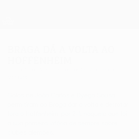
Saltar
para
o
App oficial da UEFA Europa League
Obtenha
conteúdo
Resultados em directo e estatísticas
principal
UEFA Europa League
Braga dá a volta ao
Hoffenheim
quinta-feira, 14 de setembro de 2017
por Pedro
Marques
Golos de João Carlos e Dyego Sousa
permitiram ao Braga dar a volta e derrotar
fora o Hoffenheim, por 2-1, naquela que foi
a sua primeira vitória de sempre sobre
clubes alemães.