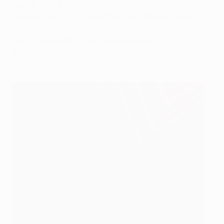
depois, aos 23 minutos, assistiu na perfeição
Wagner para o 1-0. Instantes mais tarde só uma
grande defesa de Matheus evitou o 2-0. Temia-se
que a turma alemã partisse para uma vitória
tranquila.