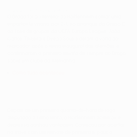
Highlights: Hoffenheim v Braga
O Braga foi ao terreno do Hoffenheim somar uma
importante vitória, por 2-1, no arranque do Grupo C
da fase de grupos da UEFA Europa League. João
Carlos Teixeira e Dyego Sousa deram a volta ao
marcador após o tento inaugural dos alemães e
confirmaram o primeiro triunfo de sempre do Braga
sobre um clube da Alemanha.
Como tudo aconteceu
Depois de um primeiro quarto-de-hora de jogo
disputado a ritmo lento, o Hoffenheim acelerou e
depressa ganhou vantagem. Começou por acertar
na trave com um remate de primeira e, pouco