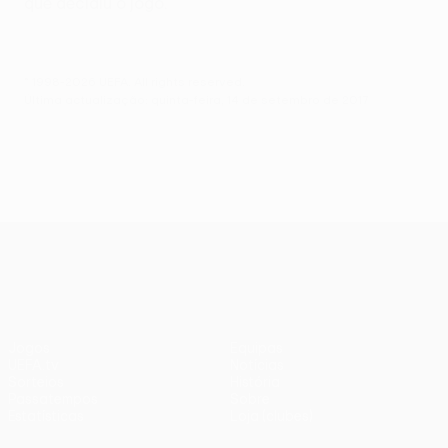
que decidiu o jogo.
© 1998-2026 UEFA. All rights reserved.
Última actualização: quinta-feira, 14 de setembro de 2017
UEFA Europa League
Jogos
Equipas
UEFA.tv
Notícias
Sorteios
História
Passatempos
Sobre
Estatísticas
Loja (clubes)