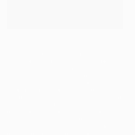
©Getty Images
Mas, pelo contrário, o que se verificou, apesar de
Matheus foi uma espécie de adormecimento dos
homens da casa, o qual o Braga soube aproveitar
na perfeição para reagir da melhor forma. Os
minhotos foram crescendo e, à beira do intervalo,
um cruzamento perfeito de Ricardo Esgaio foi
correspondido por um cabeceamento não menos
perfeito de João Carlos Teixeira. E, logo a abrir o
segundo tempo, num bonito lance de entendimento
do ataque minhoto, Paulinho desmarcou Esgaio que,
com um cruzamento rasteiro, atrasado, fazer a sua
segunda assistência no encontro, servindo Dyego