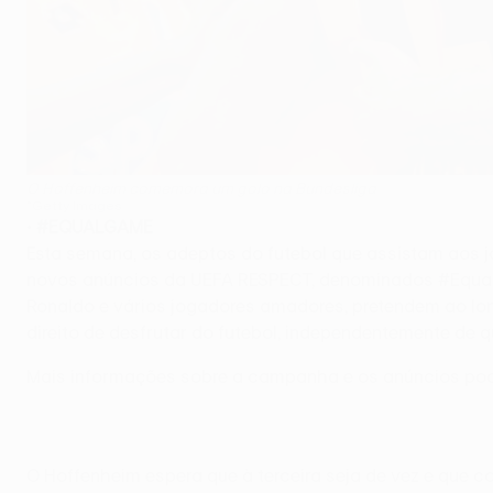
O Hoffenheim comemora um golo na Bundesliga
©Getty Images
•
#EQUALGAME
Esta semana, os adeptos do futebol que assistam aos jo
novos anúncios da UEFA RESPECT, denominados #EqualGa
Ronaldo e vários jogadores amadores, pretendem ao lon
direito de desfrutar do futebol, independentemente de q
Mais informações sobre a campanha e os anúncios po
O Hoffenheim espera que à terceira seja de vez e que c