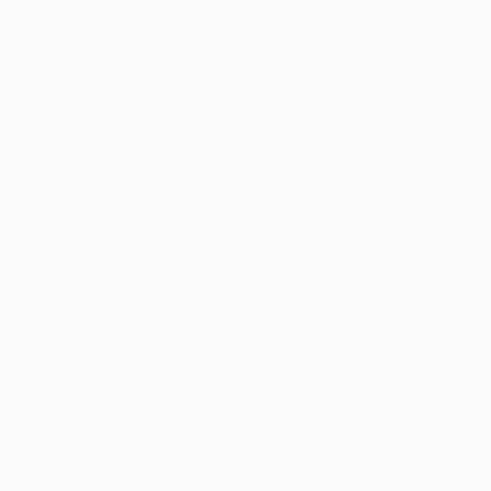
s competições europeias e este vai ser o primeiro encontr
ntros com clubes da Bundesliga (E2 D4), tendo saído derro
os até agora nas provas da UEFA.
 disputados esta época (V3 E1) e não saiu derrotado dos 
pions League, o Hoffenheim atingiu a fase de grupos da U
inalista da UEFA Europa League em 2010/11, o Braga vai par