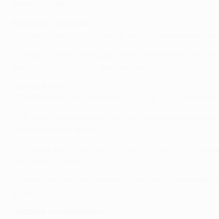
frente ao Braga.
Encontros anteriores
• Os dois clubes vão defrontar-se pela primeira vez na
• O Braga nunca conseguiu vencer nenhum dos seis enco
Alemanha, sem marcar qualquer golo.
Guia de forma
• O Hoffenheim saiu derrotado dos dois jogos disputad
• O Braga não perdeu nenhum dos quatro jogos europeus
competições europeias (V1 E3).
• Eliminado pelo Liverpool no "play-off" da UEFA Cham
de clubes da UEFA.
• Quinto classificado em Portugal na época passada e f
grupos.
Ligações e curiosidades