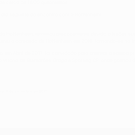
de cerca de 1.600 quilómetros.
o dia seguinte ao encontro com o Hoffenheim.
r do Hoffenheim, terminou precocemente devido a lesões su
umiu o comando de Hoffenheim em 2016, tornando-se no tr
do, em Abril de 2017, foi convidado para orientar a equipa 
do Vitória de Guimarães, Braga e Sporting CP, onde ganhou 
ra, 11 de setembro de 2017