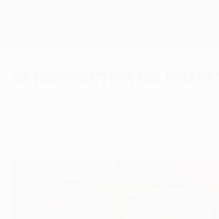
Saltar
para
o
App oficial da UEFA Europa League
conteúdo
Resultados em directo e estatísticas
principal
UEFA Europa League
Retrospectiva do Hoffe
quarta-feira, 6 de setembro de 2017
O Hoffenheim espera que à terceira seja de v
Grupo C da UEFA Europa League, frente ao B