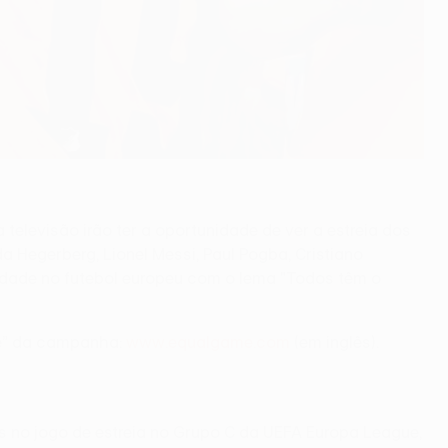
elevisão irão ter a oportunidade de ver a estreia dos
egerberg, Lionel Messi, Paul Pogba, Cristiano
idade no futebol europeu com o lema "Todos têm o
te” da campanha:
www.equalgame.com
(em inglês).
s no jogo de estreia no Grupo C da UEFA Europa League,