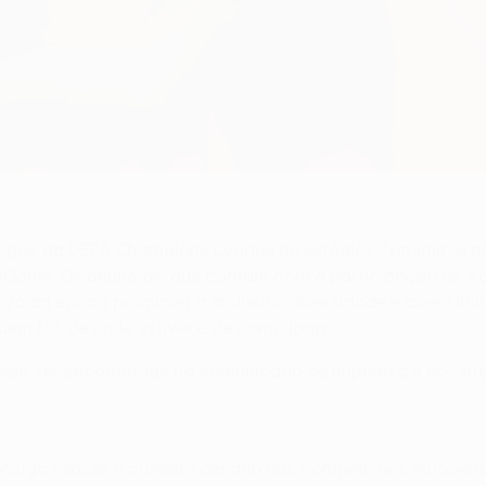
gos da UEFA Champions League no estádios, “on-line” e na t
me. Os anúncios, que contam com a participação de Ada H
go da época promover a inclusão, diversidade e acessibil
uem for, de onde estiver e de como joga”.
dem ser encontradas no comunicado de imprensa e no “si
onsiga vencer o primeiro desafio nas competições europeia