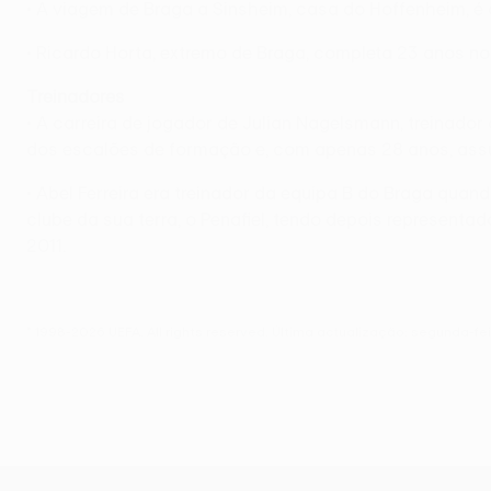
• A viagem de Braga a Sinsheim, casa do Hoffenheim, é 
• Ricardo Horta, extremo de Braga, completa 23 anos n
Treinadores
• A carreira de jogador de Julian Nagelsmann, treinado
dos escalões de formação e, com apenas 28 anos, ass
• Abel Ferreira era treinador da equipa B do Braga quan
clube da sua terra, o Penafiel, tendo depois representa
2011.
© 1998-2026 UEFA. All rights reserved.
Última actualização: segunda-fei
UEFA Europa League