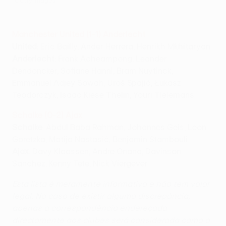
©Getty Images
Manchester United (1-1) Anderlecht
United
: Eric Bailly, Ander Herrera, Henrikh Mkhitaryan
Anderlecht
: Frank Acheampong, Leander
Dendoncker, Sofiane Hanni, Bram Nuytinck,
Emmanuel Adjey Sowah, Uroš Spajić, Łukasz
Teodorczyk, Isaac Kiese Thelin, Youri Tielemans
Schalke (0-2) Ajax
Schalke
: Abdul Baba Rahman, Johannes Geis, Leon
Goretzka, Matija Nastasić, Benjamin Stambouli
Ajax
: Davy Klaassen, Andre Onana, Davinson
Sanchez, Kenny Tete, Nick Viergever
Esta lista é meramente informativa e não tem valor
legal. No caso de existir alguma discrepância,
apenas a correspondência endereçada
directamente aos clubes será considerada como a