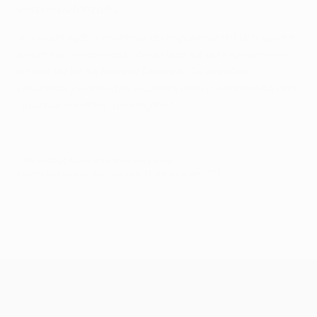
versão autorizada.
A explanação completa do regulamento disciplinar
pode ser encontrada no Artigo 48 do regulamento
oficial da UEFA Europa League. Os cartões
amarelos pendentes expiram com a conclusão dos
quartos-de-final. (em inglês)
© 1998-2026 UEFA. All rights reserved.
Última actualização: sábado, 15 de abril de 2017
UEFA Europa League