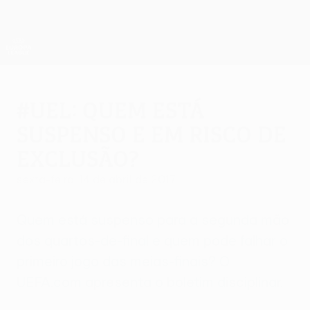
Saltar
para
o
App oficial da UEFA Europa League
Obtenha
conteúdo
Resultados em directo e estatísticas
principal
UEFA Europa League
#UEL: Quem está
suspenso e em risco de
exclusão?
sexta-feira, 14 de abril de 2017
Quem está suspenso para a segunda mão
dos quartos-de-final e quem pode falhar o
primeiro jogo das meias-finais? O
UEFA.com apresenta o boletim disciplinar.