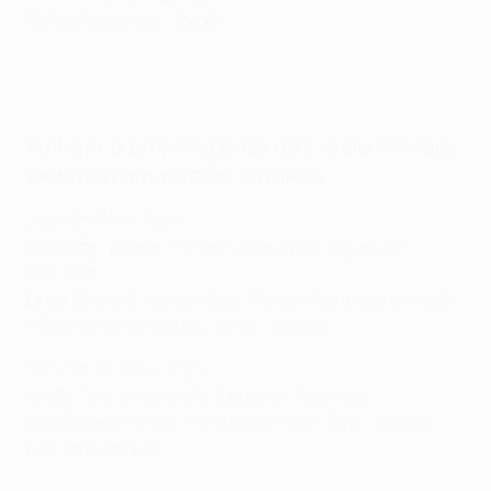
Rafael (Beşiktaş -
Lyon
)
Falham a primeira mão das meias-finais
se virem um cartão amarelo
Beşiktaş (1-2) Lyon
Beşiktaş
:
Tolgay Arslan, Caner Erkin, Oğuzhan
Özyakup
Lyon:
Maxwel Cornet, Sergi Darder, Christophe Jallet,
Alexandre Lacazette, Lucas Tousart
Genk (2-3) Celta Vigo
Genk
: Tino-Sven Sušić, Leandro Trossard
Celta
: Iago Aspas, Théo Bongonda, John Guidetti,
Nemanja Radoja