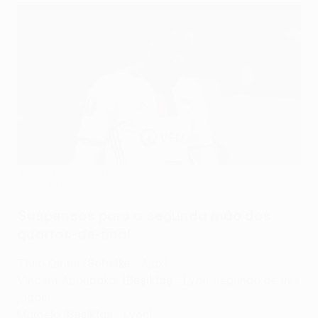
Alexandre Lacazette está em risco de exclusão no Lyon
©AFP/Getty Images
Suspensos para a segunda mão dos
quartos-de-final
Thilo Kehrer (
Schalke
- Ajax)
Vincent Aboubakar (
Beşiktaş
- Lyon, segundo de três
jogos)
Marcelo (
Beşiktaş
- Lyon)