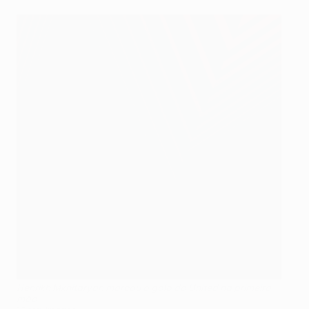
Henrikh Mkhitaryan marcou o golo do United na primeira
mão